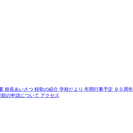
要
校長あいさつ
校歌の紹介
学校だより
年間行事予定
９０周
援助の申請について
アクセス