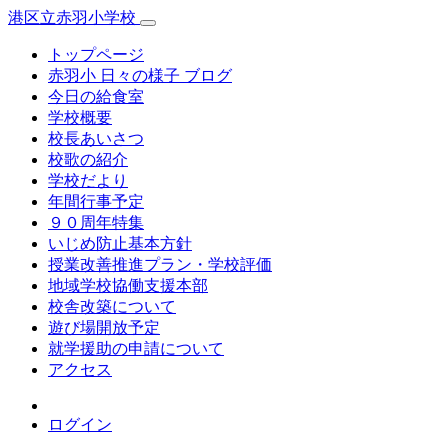
港区立赤羽小学校
トップページ
赤羽小 日々の様子 ブログ
今日の給食室
学校概要
校長あいさつ
校歌の紹介
学校だより
年間行事予定
９０周年特集
いじめ防止基本方針
授業改善推進プラン・学校評価
地域学校協働支援本部
校舎改築について
遊び場開放予定
就学援助の申請について
アクセス
ログイン