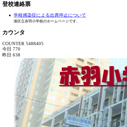
登校連絡票
学校感染症による出席停止について
港区立赤羽小学校のホームページです。
カウンタ
COUNTER
5
4
8
8
4
0
5
今日
7
7
0
昨日
6
3
8