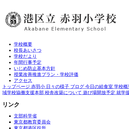
学校概要
校長あいさつ
学校だより
年間行事予定
いじめ防止基本方針
授業改善推進プラン・学校評価
アクセス
トップページ
赤羽小 日々の様子 ブログ
今日の給食室
学校概
域学校協働支援本部
校舎改築について
遊び場開放予定
就学
リンク
文部科学省
東京都教育委員会
東京都港区役所