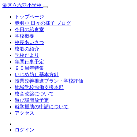
港区立赤羽小学校
トップページ
赤羽小 日々の様子 ブログ
今日の給食室
学校概要
校長あいさつ
校歌の紹介
学校だより
年間行事予定
９０周年特集
いじめ防止基本方針
授業改善推進プラン・学校評価
地域学校協働支援本部
校舎改築について
遊び場開放予定
就学援助の申請について
アクセス
ログイン