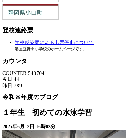
登校連絡票
学校感染症による出席停止について
港区立赤羽小学校のホームページです。
カウンタ
COUNTER
5
4
8
7
0
4
1
今日
4
4
昨日
7
8
9
令和８年度のブログ
１年生 初めての水泳学習
2025年6月12日
16時03分