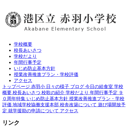
学校概要
校長あいさつ
学校だより
年間行事予定
いじめ防止基本方針
授業改善推進プラン・学校評価
アクセス
トップページ
赤羽小 日々の様子 ブログ
今日の給食室
学校
概要
校長あいさつ
校歌の紹介
学校だより
年間行事予定
９
０周年特集
いじめ防止基本方針
授業改善推進プラン・学校
評価
地域学校協働支援本部
校舎改築について
遊び場開放予
定
就学援助の申請について
アクセス
リンク