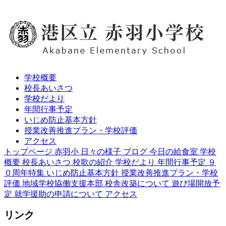
学校概要
校長あいさつ
学校だより
年間行事予定
いじめ防止基本方針
授業改善推進プラン・学校評価
アクセス
トップページ
赤羽小 日々の様子 ブログ
今日の給食室
学校
概要
校長あいさつ
校歌の紹介
学校だより
年間行事予定
９
０周年特集
いじめ防止基本方針
授業改善推進プラン・学校
評価
地域学校協働支援本部
校舎改築について
遊び場開放予
定
就学援助の申請について
アクセス
リンク