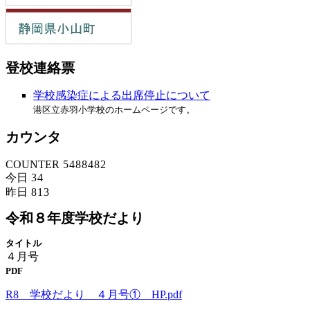
登校連絡票
学校感染症による出席停止について
港区立赤羽小学校のホームページです。
カウンタ
COUNTER
5
4
8
8
4
8
2
今日
3
4
昨日
8
1
3
令和８年度学校だより
タイトル
４月号
PDF
R8 学校だより ４月号① HP.pdf