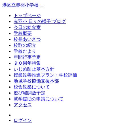
港区立赤羽小学校
トップページ
赤羽小 日々の様子 ブログ
今日の給食室
学校概要
校長あいさつ
校歌の紹介
学校だより
年間行事予定
９０周年特集
いじめ防止基本方針
授業改善推進プラン・学校評価
地域学校協働支援本部
校舎改築について
遊び場開放予定
就学援助の申請について
アクセス
ログイン