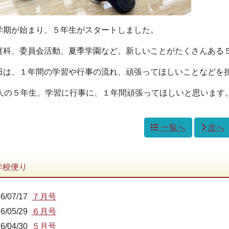
学期が始まり、５年生がスタートしました。
庭科、委員会活動、夏季学園など、新しいことがたくさんある
日は、１年間の学習や行事の流れ、頑張ってほしいことなどを
4人の５年生、学習に行事に、１年間頑張ってほしいと思います
一覧へ
次へ
学校便り
6/07/17
７月号
6/05/29
６月号
6/04/30
５月号