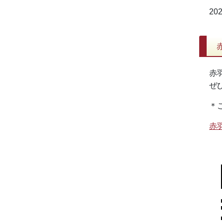
202
赤
赤
ぜ
＊
赤羽