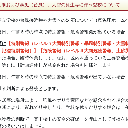
大雨および暴風（台風）、大雪の発生等に伴う登校について
区立学校の台風接近時や大雪への対応について（気象庁
ホーム
当日、午前６時の時点で特別警報・危険警報発が出ている場合
区に
【特別警報（レベル５大雨特別警報・暴風特別警報・大雪
、氾濫特別警報）】【危険警報（レベル４大雨危険警報、土砂
いた場合、臨時休業します。なお、区内を通っている主要交通機
 等）に【計画運休】が発令された場合も同様とします。
当日、午前６時の時点で特別警報・危険警報が出ていない場合
護者判断による登校とします。
住居等の場所により、強風やゲリラ豪雨などが懸念される場合
判断により、遅れて登校したり、学校を休んだりする場合は、
保護者の判断で「登下校中の安全の確保」を理由として登校を
席の扱いとはしません。