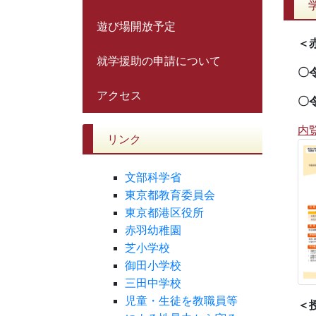
遊び場開放予定
＜
就学援助の申請について
〇令
アクセス
〇令
内覧
リンク
文部科学省
東京都教育委員会
東京都港区役所
赤羽幼稚園
芝小学校
御田小学校
三田中学校
児童・生徒を教職員等
＜