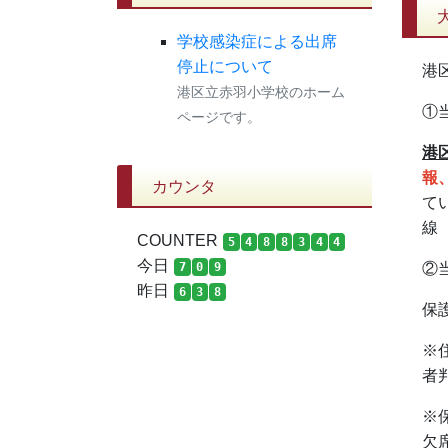
学校感染症による出席
停止について
港
港区立赤羽小学校のホーム
①
ページです。
港
報
カウンタ
て
線
COUNTER
5
4
8
8
3
4
4
今日
②
7
0
9
昨日
6
3
8
保
※
者
※
欠