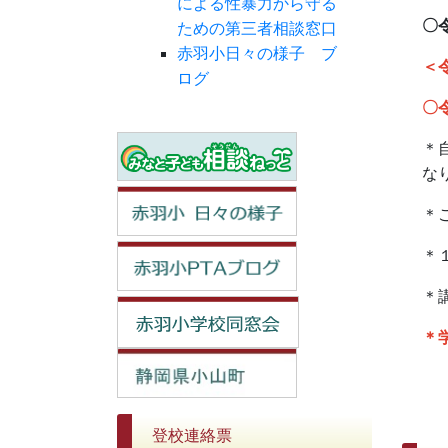
による性暴力から守る
〇令
ための第三者相談窓口
赤羽小日々の様子 ブ
＜
ログ
〇令
＊
な
＊
＊
＊
＊
登校連絡票