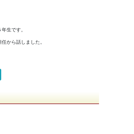
５年生です。
担任から話しました。
。