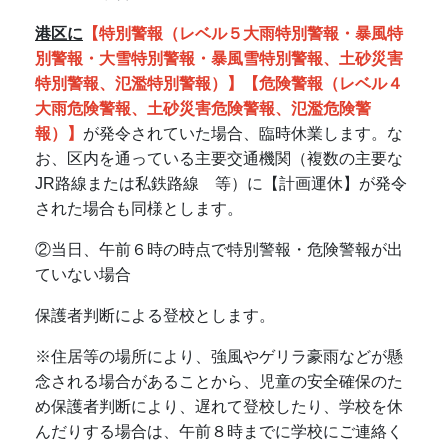
港区に
【特別警報（レベル５大雨特別警報・暴風特
別警報・大雪特別警報・暴風雪特別警報、土砂災害
特別警報、氾濫特別警報）】【危険警報（レベル４
大雨危険警報、土砂災害危険警報、氾濫危険警
報）
】
が発令されていた場合、臨時休業します。な
お、区内を通っている主要交通機関（複数の主要な
JR路線または私鉄路線 等）に【計画運休】が発令
された場合も同様とします。
②当日、午前６時の時点で特別警報・危険警報が出
ていない場合
保護者判断による登校とします。
※住居等の場所により、強風やゲリラ豪雨などが懸
念される場合があることから、児童の安全確保のた
め保護者判断により、遅れて登校したり、学校を休
んだりする場合は、午前８時までに学校にご連絡く