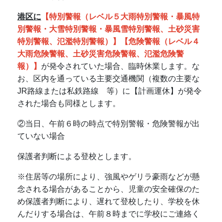
港区に
【特別警報（レベル５大雨特別警報・暴風特
別警報・大雪特別警報・暴風雪特別警報、土砂災害
特別警報、氾濫特別警報）】【危険警報（レベル４
大雨危険警報、土砂災害危険警報、氾濫危険警
報）
】
が発令されていた場合、臨時休業します。な
お、区内を通っている主要交通機関（複数の主要な
JR路線または私鉄路線 等）に【計画運休】が発令
された場合も同様とします。
②当日、午前６時の時点で特別警報・危険警報が出
ていない場合
保護者判断による登校とします。
※住居等の場所により、強風やゲリラ豪雨などが懸
念される場合があることから、児童の安全確保のた
め保護者判断により、遅れて登校したり、学校を休
んだりする場合は、午前８時までに学校にご連絡く