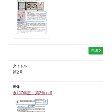
詳細
タイトル
第2号
画像
令和7年度 第2号.pdf