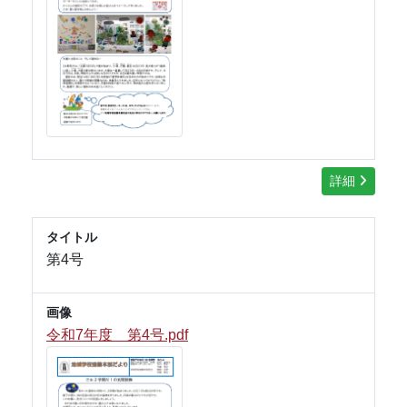
詳細
タイトル
第4号
画像
令和7年度 第4号.pdf