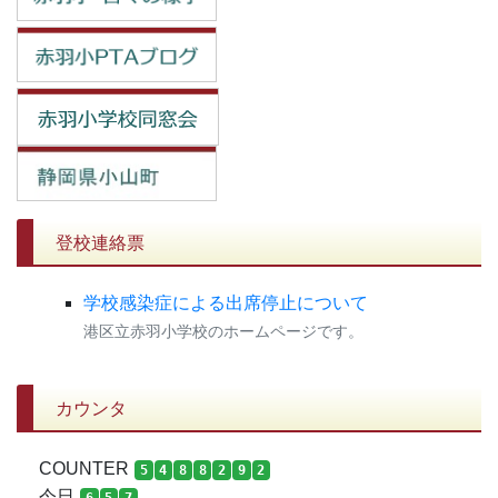
登校連絡票
学校感染症による出席停止について
港区立赤羽小学校のホームページです。
カウンタ
COUNTER
5
4
8
8
2
9
2
今日
6
5
7