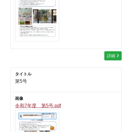
詳細
タイトル
第5号
画像
令和7年度 第5号.pdf