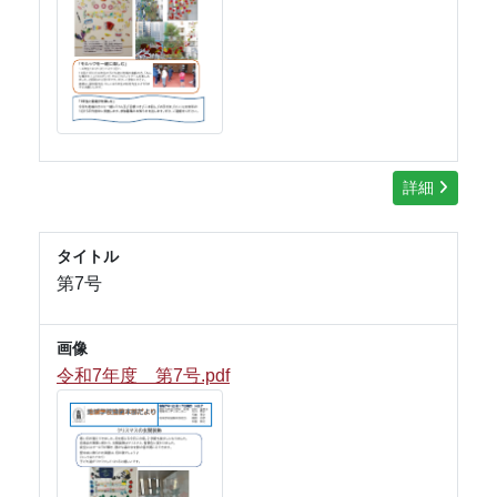
詳細
タイトル
第7号
画像
令和7年度 第7号.pdf