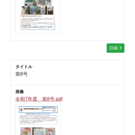
詳細
タイトル
第8号
画像
令和7年度 第8号.pdf