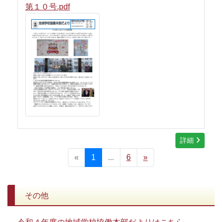
第１０号.pdf
詳細
«
1
...
6
»
その他