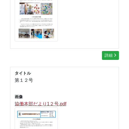
詳細
タイトル
第１２号
画像
協働本部だより1２号.pdf