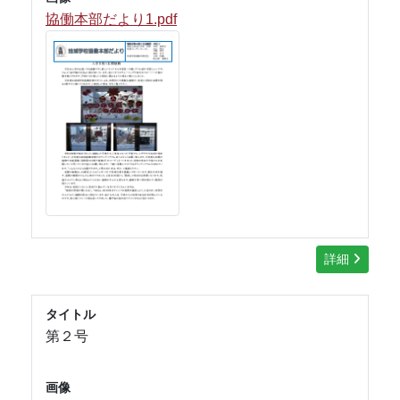
協働本部だより1
.pdf
詳細
タイトル
第２号
画像