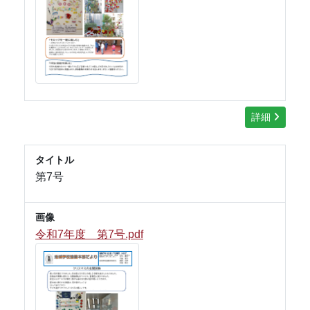
詳細
タイトル
第7号
画像
令和7年度 第7号.pdf