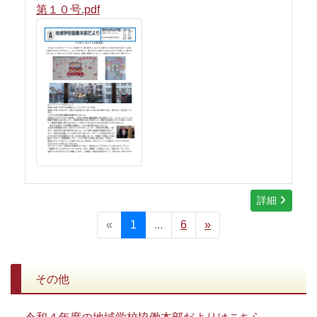
第１０号.pdf
詳細
«
1
...
6
»
その他