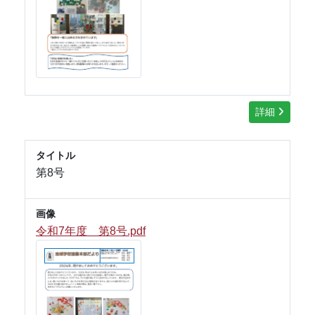
詳細
タイトル
第8号
画像
令和7年度 第8号.pdf