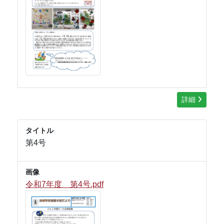
詳細
タイトル
第4号
画像
令和7年度 第4号.pdf