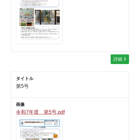
詳細
タイトル
第5号
画像
令和7年度 第5号.pdf