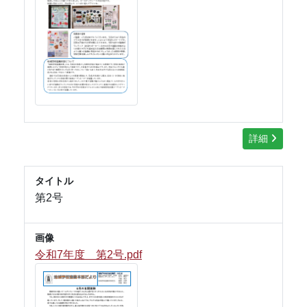
詳細
タイトル
第2号
画像
令和7年度 第2号.pdf